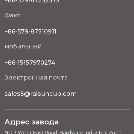
+86-579-87252573
Факс
+86-579-87510911
мобильный
+86-15157970274
Электронная почта
sales5@raisuncup.com
Адрес завода
NO.3 Weier East Road, Hardware Industrial Zone,